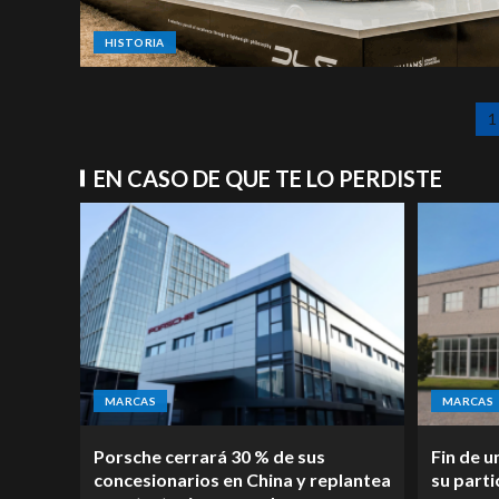
HISTORIA
1
EN CASO DE QUE TE LO PERDISTE
MARCAS
MARCAS
Porsche cerrará 30 % de sus
Fin de u
concesionarios en China y replantea
su parti