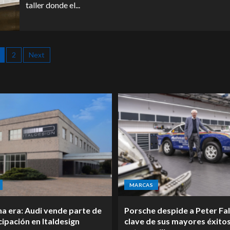
taller donde el...
2
Next
MARCAS
na era: Audi vende parte de
Porsche despide a Peter Fal
cipación en Italdesign
clave de sus mayores éxitos