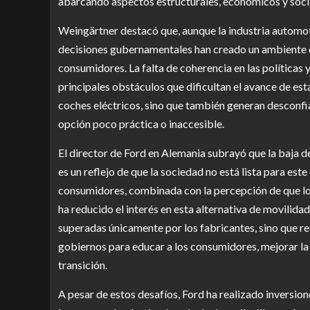
abarcando aspectos estructurales, económicos y soci
Weingärtner destacó que, aunque la industria automotr
decisiones gubernamentales han creado un ambiente d
consumidores. La falta de coherencia en las políticas y
principales obstáculos que dificultan el avance de esta
coches eléctricos, sino que también generan desconfia
opción poco práctica o inaccesible.
El director de Ford en Alemania subrayó que la baja 
es un reflejo de que la sociedad no está lista para este
consumidores, combinada con la percepción de que lo
ha reducido el interés en esta alternativa de movilid
superadas únicamente por los fabricantes, sino que re
gobiernos para educar a los consumidores, mejorar la 
transición.
A pesar de estos desafíos, Ford ha realizado inversione