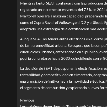
Mientras tanto, SEAT continuará con la producción de 
registrado un incremento en ventas del 7.5% en 2024 
Martorell operará a máxima capacidad, preparando l
como el Cupra Raval, el Volkswagen ID.2 y el Skoda Epi
adoptado una estrategia de electrificación más acele
Aunque SEAT no tendrá autos eléctricos en el corto p
de la micromovilidad urbana. Se espera que la compañía
cuadriciclos urbanos, enfocándose en el público joven
podría concretarse hacia 2030, coincidiendo con el 80
La decisión de SEAT de posponer la electrificación r
rentabilidad y competitividad en el mercado, adaptán
una transición definitiva hacia la movilidad eléctrica
el segmento de combustión y explorando nuevas formas
Previous
Los próximos deportivos de Toyota podrían incorpor