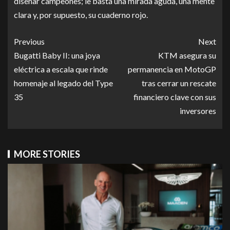
diseñar campeones; le basta una mirada aguda, una mente
clara y, por supuesto, su cuaderno rojo.
Previous
Next
Bugatti Baby II: una joya
KTM asegura su
eléctrica a escala que rinde
permanencia en MotoGP
homenaje al legado del Type
tras cerrar un rescate
35
financiero clave con sus
inversores
MORE STORIES