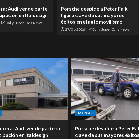
era: Audi vende parte
Porsche despide a Peter Falk,
cipación en Italdesign
figura clave de sus mayores
éxitos en el automovilismo
Daily Super Cars News
27/01/2026
Daily Super Cars News
MARCAS
na era: Audi vende parte de
Porsche despide a Peter Fal
cipación en Italdesign
clave de sus mayores éxitos