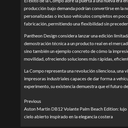
El éxito de la Compo abre la puerta a una nueva era en
producción bajo demanda podrían convertirse en la no
personalizadas o incluso vehículos completos en poco
fabricación, permitiendo una flexibilidad sin preceden
Pantheon Design considera lanzar una edición limitada
demostración técnica a un producto real en el mercad
sino también un ejemplo concreto de cómo la impres
movilidad, ofreciendo soluciones más rápidas, eficien
La Compo representa una revolución silenciosa, una vi
impresoras industriales capaces de dar forma a vehícu
experimento, su existencia demuestra que el futuro d
Previous
Aston Martin DB12 Volante Palm Beach Edition: lujo 
cielo abierto inspirado en la elegancia costera