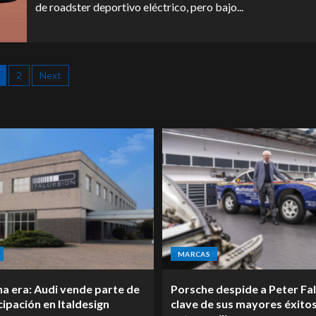
de roadster deportivo eléctrico, pero bajo...
2
Next
MARCAS
na era: Audi vende parte de
Porsche despide a Peter Fal
cipación en Italdesign
clave de sus mayores éxitos