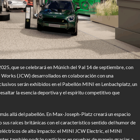
025, que se celebrará en Múnich del 9 al 14 de septiembre, con
r Works (JCW) desarrollados en colaboración con una
clusivos serán exhibidos en el Pabellón MINI en Lenbachplatz, un
altar la esencia deportiva y el espíritu competitivo que
 más allá del pabellón. En Max-Joseph-Platz creará un espacio
 sus raíces británicas con el característico sentido del humor de
 eléctricos de alto impacto: el MINI JCW Electric, el MINI
tes también podrán participar en pruebas de manejo gracias a