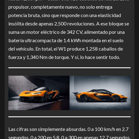
propulsor, completamente nuevo, no solo entrega
potencia bruta, sino que responde con una elasticidad
insólita desde apenas 2,500 revoluciones. A ese bloque se
suma un motor eléctrico de 342 CV, alimentado por una
batería ultracompacta de 1.4 kWh montada en el suelo
del vehículo. En total, el W1 produce 1,258 caballos de
fuerza y 1,340 Nm de torque. Y sí, lo hace sentir todo.
Las cifras son simplemente absurdas. 0 a 100 km/h en 2.7
segundos, 0 a 200 en 5.8, 0 a 300 en apenas 12.7 segundos.