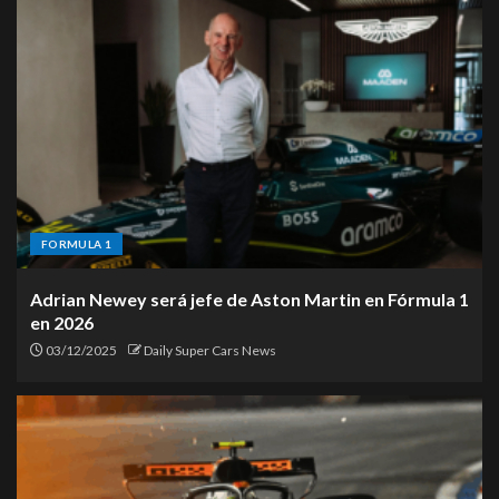
2
Jetour T1 i-DM 2026 llega a
México: un híbrido enchufable
con gran autonomía y enfoque
tecnológico
3
Nissan Pathfinder 2026: nueva
FORMULA 1
imagen, más tecnología y
llegada confirmada a México
Adrian Newey será jefe de Aston Martin en Fórmula 1
4
en 2026
03/12/2025
Daily Super Cars News
Jeep Recon 2026: el nuevo
todoterreno eléctrico hecho en
México
5