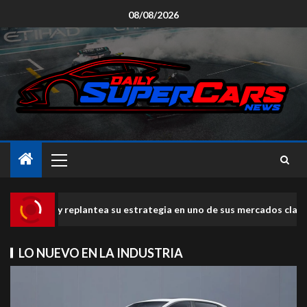
08/08/2026
tea su estrategia en uno de sus mercados clave
Fin de 
LO NUEVO EN LA INDUSTRIA