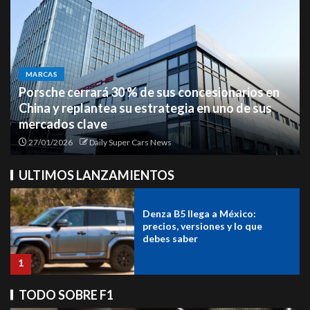
Jeep Recon 2026: el nuevo
todoterreno eléctrico hecho en
sionarios en
MARCAS
México
 uno de sus
Fin de una era: Audi vende parte de su
participación en Italdesign
5
27/01/2026
Daily Super Cars News
Denza B5 llega a México:
ULTIMOS LANZAMIENTOS
precios, versiones y lo que
debes saber
1
BMW Z4 Final Edition: el último
suspiro de un ícono
TODO SOBRE F1