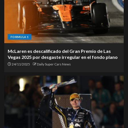
Denza B5 llega a México:
precios, versiones y lo que
debes saber
1
FORMULA 1
McLaren es descalificado del Gran Premio de Las
BMW Z4 Final Edition: el último
suspiro de un ícono
Vegas 2025 por desgaste irregular en el fondo plano
24/11/2025
Daily Super Cars News
2
Jetour T1 i-DM 2026 llega a
México: un híbrido enchufable
con gran autonomía y enfoque
tecnológico
3
Nissan Pathfinder 2026: nueva