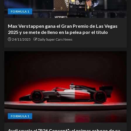
imagen, más tecnología y
llegada confirmada a México
FORMULA 1
4
Max Verstappen gana el Gran Premio de Las Vegas
2025 y se mete de lleno en la pelea por el título
Jeep Recon 2026: el nuevo
24/11/2025
Daily Super Cars News
todoterreno eléctrico hecho en
México
5
FORMULA 1
Audi revela el “R26 Concept”: el primer esbozo de su